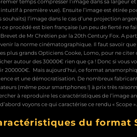
 premier temps compresser l’image dans sa largeur e
intuitif à première vue). Ensuite l’image est étirée po
souhaits) l’image dans le cas d’une projection argent
ce procédé est bien française (un peu de fierté ne fai
 Brevet de Mr Chrétien par la 20th Century Fox. A partir
venir la norme cinématographique. Il faut savoir que
r les plus grands Opticiens Cooke, Lomo, pour ne cit
ficher autour des 30000€ rien que ça ! Donc si vous v
oir 200000€. Mais aujourd’hui, ce format anamorphiq
scence et une démocratisation. De nombreux fabricant
urs (même pour smartphones !) à prix très raisonnabl
ercher à reproduire les caractéristiques de l’image
d’abord voyons ce qui caractérise ce rendu « Scope ».
aractéristiques du format