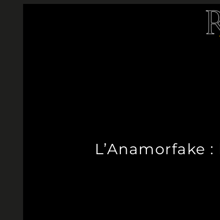
Aller
au
contenu
L’Anamorfake :